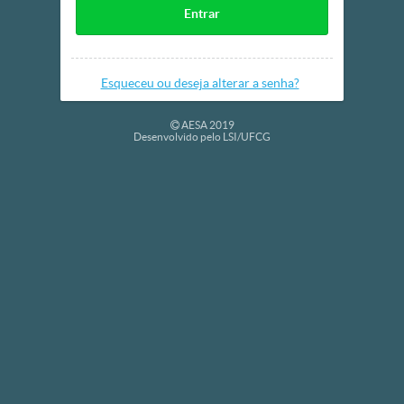
Entrar
Esqueceu ou deseja alterar a senha?
AESA 2019
Desenvolvido pelo LSI/UFCG